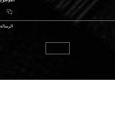
الرسالة
ارسل
02-6271666
info@housing-council.org
القدس - شارع علي بن أبي طالب